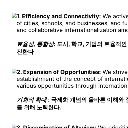
Globalization of Companies
R
1. Efficiency and Connectivity:
We activel
Internationalization of Schools
of cities, schools, and businesses, and f
and collaborative internationalization am
Community
효율성, 통합성:
도시, 학교, 기업의 효율적인
Archives
진한다
2. Expansion of Opportunities:
We strive
establishment of the concept of internat
various opportunities through internationa
기회의 확대
: 국제화 개념의 올바른 이해와 
를 위해 노력한다.
3. Dissemination of Altruism:
We prioriti