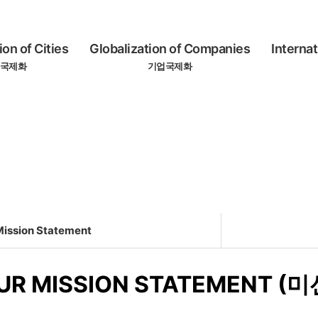
ion of Cities
Globalization of Companies
Internat
국제화
기업국제화
RESEARCH CENTER FOR URBAN GLOBALIZATION
About
Mission Statement
ission Statement
UR MISSION STATEMENT (미
istory of Our Center