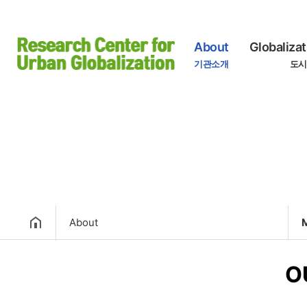
About
Globalizat
기관소개
도시
About
About
M
O
Globalization of Cities
H