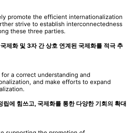
esearchers & Contributors
y promote the efficient internationalization
urther strive to establish interconnectedness
ong these three parties.
 국제화 및 3자 간 상호 연계된 국제화를 적극 추
 for a correct understanding and
ionalization, and make efforts to expand
lization.
정립에 힘쓰고, 국제화를 통한 다양한 기회의 확대
ze supporting the promotion of